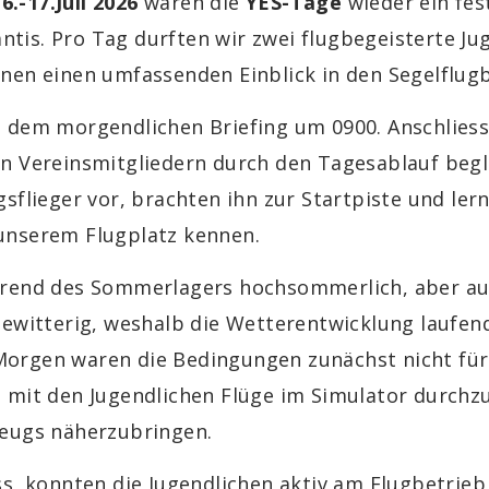
m
6.-17.Juli 2026
waren die
YES-Tage
wieder ein fes
is. Pro Tag durften wir zwei flugbegeisterte Ju
nen einen umfassenden Einblick in den Segelflug
t dem morgendlichen Briefing um 0900. Anschlies
en Vereinsmitgliedern durch den Tagesablauf beg
sflieger vor, brachten ihn zur Startpiste und ler
unserem Flugplatz kennen.
hrend des Sommerlagers hochsommerlich, aber au
 gewitterig, weshalb die Wetterentwicklung lauf
orgen waren die Bedingungen zunächst nicht für 
 mit den Jugendlichen Flüge im Simulator durchz
zeugs näherzubringen.
ss, konnten die Jugendlichen aktiv am Flugbetrieb